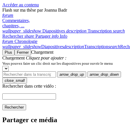
Accéder au contenu
Flash sur ma thèse par Joanna Badr
forum
Commentaires,
chapitres, ...
wallpaper_slideshow
Diapositives
description
Transcription
search
Rechercher
share
Partager
info
Info
forum
Chronologie
wallpaper_slideshow
Diapositives
description
Transcription
search
Rech
Chargement
Plus
Fermer
Chargement
Cliquez pour ajouter :
Vous pouvez faire un clic droit sur les diapositives pour ouvrir le menu
arrow_drop_up
arrow_drop_down
close_small
Rechercher dans cette vidéo :
Rechercher
Partager ce média