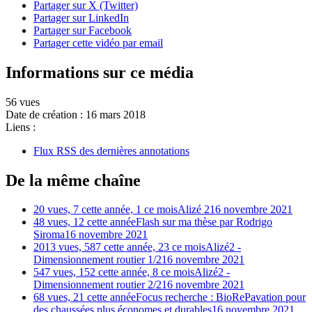
Partager sur X (Twitter)
Partager sur LinkedIn
Partager sur Facebook
Partager cette vidéo par email
Informations sur ce média
56 vues
Date de création :
16 mars 2018
Liens :
Flux RSS des dernières annotations
De la même chaîne
20 vues, 7 cette année, 1 ce mois
Alizé 2
16 novembre 2021
48 vues, 12 cette année
Flash sur ma thèse par Rodrigo
Siroma
16 novembre 2021
2013 vues, 587 cette année, 23 ce mois
Alizé2 -
Dimensionnement routier 1/2
16 novembre 2021
547 vues, 152 cette année, 8 ce mois
Alizé2 -
Dimensionnement routier 2/2
16 novembre 2021
68 vues, 21 cette année
Focus recherche : BioRePavation pour
des chaussées plus économes et durables
16 novembre 2021