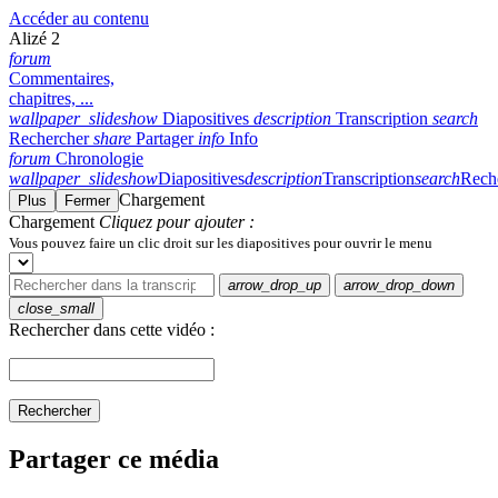
Accéder au contenu
Alizé 2
forum
Commentaires,
chapitres, ...
wallpaper_slideshow
Diapositives
description
Transcription
search
Rechercher
share
Partager
info
Info
forum
Chronologie
wallpaper_slideshow
Diapositives
description
Transcription
search
Rech
Chargement
Plus
Fermer
Chargement
Cliquez pour ajouter :
Vous pouvez faire un clic droit sur les diapositives pour ouvrir le menu
arrow_drop_up
arrow_drop_down
close_small
Rechercher dans cette vidéo :
Rechercher
Partager ce média