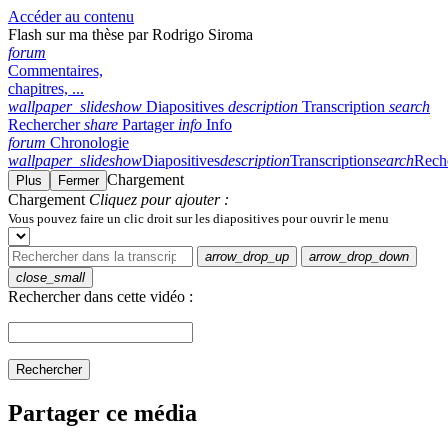
Accéder au contenu
Flash sur ma thèse par Rodrigo Siroma
forum
Commentaires,
chapitres, ...
wallpaper_slideshow
Diapositives
description
Transcription
search
Rechercher
share
Partager
info
Info
forum
Chronologie
wallpaper_slideshow
Diapositives
description
Transcription
search
Rech
Chargement
Plus
Fermer
Chargement
Cliquez pour ajouter :
Vous pouvez faire un clic droit sur les diapositives pour ouvrir le menu
arrow_drop_up
arrow_drop_down
close_small
Rechercher dans cette vidéo :
Rechercher
Partager ce média