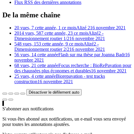
Flux RSS des dernières annotations
De la même chaîne
20 vues, 7 cette année, 1 ce mois
Alizé 2
16 novembre 2021
2014 vues, 587 cette année, 23 ce mois
Alizé2 -
Dimensionnement routier 1/2
16 novembre 2021
548 vues, 153 cette année, 9 ce mois
Alizé2 -
Dimensionnement routier 2/2
16 novembre 2021
56 vues, 14 cette année
Flash sur ma thèse par Joanna Badr
16
novembre 2021
68 vues, 21 cette année
Focus recherche : BioRePavation pour
des chaussées plus économes et durables
16 novembre 2021
25 vues, 4 cette année
Biorepavation - test tracks
construction
16 novembre 2021
Désactiver le défilement auto
S'abonner aux notifications
Si vous êtes abonné aux notifications, un e-mail vous sera envoyé
pour toutes les annotations ajoutées.