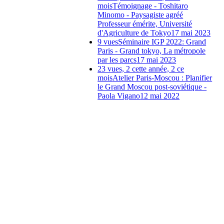
mois
Témoignage - Toshitaro
Minomo - Paysagiste agréé
Professeur émérite, Université
d'Agriculture de Tokyo
17 mai 2023
9 vues
Séminaire IGP 2022: Grand
Paris - Grand tokyo, La métropole
par les parcs
17 mai 2023
23 vues, 2 cette année, 2 ce
mois
Atelier Paris-Moscou : Planifier
le Grand Moscou post-soviétique -
Paola Vigano
12 mai 2022