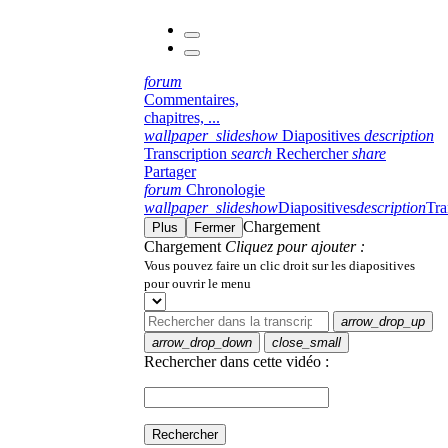
forum
Commentaires,
chapitres, ...
wallpaper_slideshow
Diapositives
description
Transcription
search
Rechercher
share
Partager
forum
Chronologie
wallpaper_slideshow
Diapositives
description
Tra
Chargement
Plus
Fermer
Chargement
Cliquez pour ajouter :
Vous pouvez faire un clic droit sur les diapositives
pour ouvrir le menu
arrow_drop_up
arrow_drop_down
close_small
Rechercher dans cette vidéo :
Rechercher