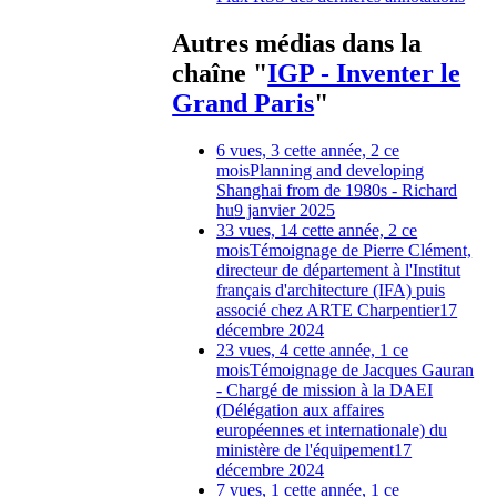
Autres médias dans la
chaîne "
IGP - Inventer le
Grand Paris
"
6 vues, 3 cette année, 2 ce
mois
Planning and developing
Shanghai from de 1980s - Richard
hu
9 janvier 2025
33 vues, 14 cette année, 2 ce
mois
Témoignage de Pierre Clément,
directeur de département à l'Institut
français d'architecture (IFA) puis
associé chez ARTE Charpentier
17
décembre 2024
23 vues, 4 cette année, 1 ce
mois
Témoignage de Jacques Gauran
- Chargé de mission à la DAEI
(Délégation aux affaires
européennes et internationale) du
ministère de l'équipement
17
décembre 2024
7 vues, 1 cette année, 1 ce