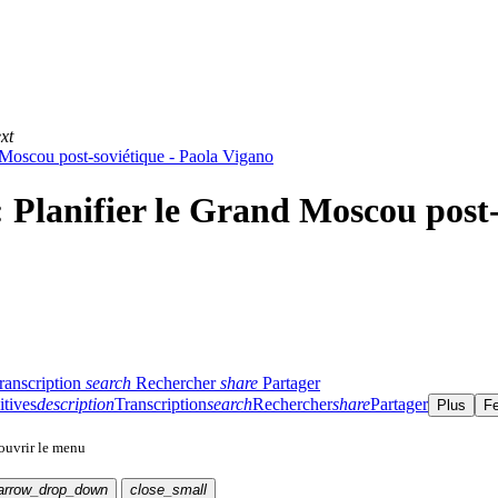
xt
d Moscou post-soviétique - Paola Vigano
: Planifier le Grand Moscou post-
ranscription
search
Rechercher
share
Partager
itives
description
Transcription
search
Rechercher
share
Partager
Plus
F
 ouvrir le menu
arrow_drop_down
close_small