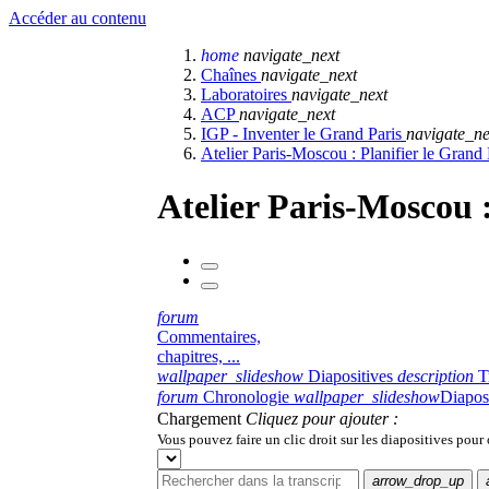
Accéder au contenu
home
navigate_next
Chaînes
navigate_next
Laboratoires
navigate_next
ACP
navigate_next
IGP - Inventer le Grand Paris
navigate_ne
Atelier Paris-Moscou : Planifier le Gran
Atelier Paris-Moscou 
forum
Commentaires,
chapitres, ...
wallpaper_slideshow
Diapositives
description
T
forum
Chronologie
wallpaper_slideshow
Diapos
Chargement
Cliquez pour ajouter :
Vous pouvez faire un clic droit sur les diapositives pour
arrow_drop_up