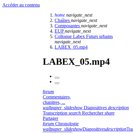
Accéder au contenu
home
navigate_next
Chaînes
navigate_next
Composantes
navigate_next
EUP
navigate_next
Colloque Labex Futurs urbains
navigate_next
LABEX_05.mp4
LABEX_05.mp4
forum
Commentaires,
chapitres, ...
wallpaper_slideshow
Diapositives
description
Transcription
search
Rechercher
share
Partager
forum
Chronologie
wallpaper_slideshow
Diapositives
description
Tra