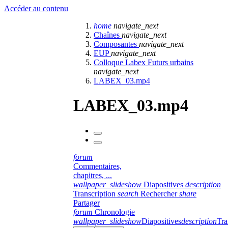
Accéder au contenu
home
navigate_next
Chaînes
navigate_next
Composantes
navigate_next
EUP
navigate_next
Colloque Labex Futurs urbains
navigate_next
LABEX_03.mp4
LABEX_03.mp4
forum
Commentaires,
chapitres, ...
wallpaper_slideshow
Diapositives
description
Transcription
search
Rechercher
share
Partager
forum
Chronologie
wallpaper_slideshow
Diapositives
description
Tra