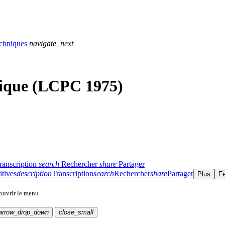
techniques
navigate_next
tique (LCPC 1975)
ranscription
search
Rechercher
share
Partager
itives
description
Transcription
search
Rechercher
share
Partager
Plus
F
 ouvrir le menu
arrow_drop_down
close_small