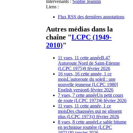
Intervenants :
Sophie Jeannin
Liens :
Flux RSS des dernières annotations
Autres médias dans la
chaîne "
LCPC (1949-
2010)
"
11 vues, 11 cette année
B.47
Autoroute Nord de Saint-Etienne
(LCPC 1975)
9 février 2026
16 vues, 16 cette année, 1 ce
mois
L'autoroute du soleil : une
nouvelle jeunesse [LCPC 1980]
English version
6 février 2026
7 vues, 7 cette année
Un petit cours
de route (LCPC 1973)
6 février 2026
11 vues, 11 cette année, 1 ce
mois
Des chaussées qui ne glissent
plus (LCPC 1973)
3 février 2026
8 vues, 8 cette année
Le sable bitume
en technique routière (LCPC
1971)
30 janvier 2026