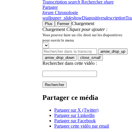
Transcription
search
Rechercher
share
Partager
forum
Chronologie
wallpaper_slideshow
Diapositives
description
Tra
Chargement
Plus
Fermer
Chargement
Cliquez pour ajouter :
Vous pouvez faire un clic droit sur les diapositives
pour ouvrir le menu
arrow_drop_up
arrow_drop_down
close_small
Rechercher dans cette vidéo :
Rechercher
Partager ce média
Partager sur X (Twitter)
Partager sur LinkedIn
Partager sur Facebook
Partager cette vidéo par email