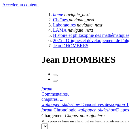
Accéder au contenu
home
navigate_next
Chaînes
navigate_next
Laboratoires
navigate_next
LAMA
navigate_next
Histoire et philosophie des mathématique
2025 - Origines et développement de l’al
Jean DHOMBRES
Jean DHOMBRES
forum
Commentaires,
chapitres, ...
wallpaper_slideshow
Diapositives
description
T
forum
Chronologie
wallpaper_slideshow
Diapos
Chargement
Cliquez pour ajouter :
Vous pouvez faire un clic droit sur les diapositives pour