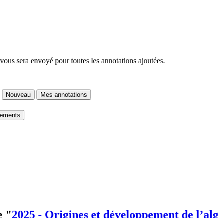
 vous sera envoyé pour toutes les annotations ajoutées.
Nouveau
Mes annotations
gements
e "
2025 - Origines et développement de l’al