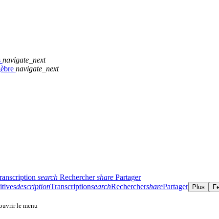
s
navigate_next
gèbre
navigate_next
ranscription
search
Rechercher
share
Partager
itives
description
Transcription
search
Rechercher
share
Partager
Plus
F
 ouvrir le menu