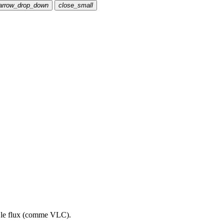
arrow_drop_down
close_small
re le flux (comme VLC).