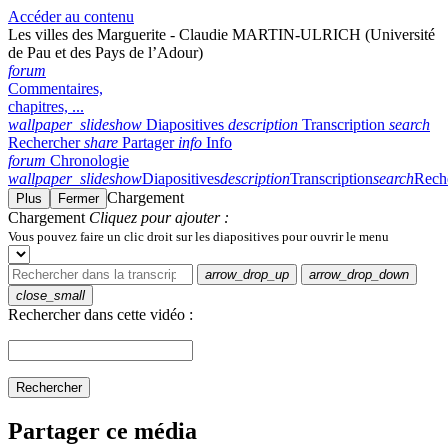
Accéder au contenu
Les villes des Marguerite - Claudie MARTIN-ULRICH (Université
de Pau et des Pays de l’Adour)
forum
Commentaires,
chapitres, ...
wallpaper_slideshow
Diapositives
description
Transcription
search
Rechercher
share
Partager
info
Info
forum
Chronologie
wallpaper_slideshow
Diapositives
description
Transcription
search
Rech
Chargement
Plus
Fermer
Chargement
Cliquez pour ajouter :
Vous pouvez faire un clic droit sur les diapositives pour ouvrir le menu
arrow_drop_up
arrow_drop_down
close_small
Rechercher dans cette vidéo :
Rechercher
Partager ce média