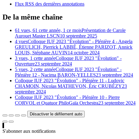
Flux RSS des dernières annotations
De la même chaîne
61 vues, 61 cette année, 1 ce mois
Présentation de Carole
Aurouet Master LSCN
10 septembre 2025
4 vues
Colloque IUF 2023 "Évolution" - Plénière 4 - Angela
GREULICH, Pierrick LABBÉ, Étienne PARIZOT, Annick
LOUIS, Stéphane AUVIN
14 octobre 2024
3 vues, 1 cette année
Colloque IUF 2023 "Évolution" -
Ouverture
23 septembre 2024
5 vues, 2 cette année
Colloque IUF 2023 "Évolution" -
Plénière 12 - Nacima BARON-YELLES
23 septembre 2024
Colloque IUF 2023 "Évolution" - Plénière 11 - Ludovic
CHAMOIN, Nicolas MATHEVON, Éric CRUBÉZY
23
septembre 2024
Colloque IUF 2023 "Évolution" - Plénière 10 - Pierre
CORVOL et Quatuor PhiloGaïa Orchestra
23 septembre 2024
Désactiver le défilement auto
S'abonner aux notifications