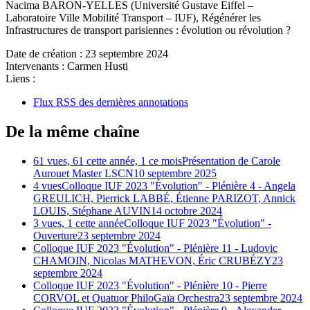
Nacima BARON-YELLES (Université Gustave Eiffel –
Laboratoire Ville Mobilité Transport – IUF), Régénérer les
Infrastructures de transport parisiennes : évolution ou révolution ?
Date de création :
23 septembre 2024
Intervenants :
Carmen Husti
Liens :
Flux RSS des dernières annotations
De la même chaîne
61 vues, 61 cette année, 1 ce mois
Présentation de Carole
Aurouet Master LSCN
10 septembre 2025
4 vues
Colloque IUF 2023 "Évolution" - Plénière 4 - Angela
GREULICH, Pierrick LABBÉ, Étienne PARIZOT, Annick
LOUIS, Stéphane AUVIN
14 octobre 2024
3 vues, 1 cette année
Colloque IUF 2023 "Évolution" -
Ouverture
23 septembre 2024
Colloque IUF 2023 "Évolution" - Plénière 11 - Ludovic
CHAMOIN, Nicolas MATHEVON, Éric CRUBÉZY
23
septembre 2024
Colloque IUF 2023 "Évolution" - Plénière 10 - Pierre
CORVOL et Quatuor PhiloGaïa Orchestra
23 septembre 2024