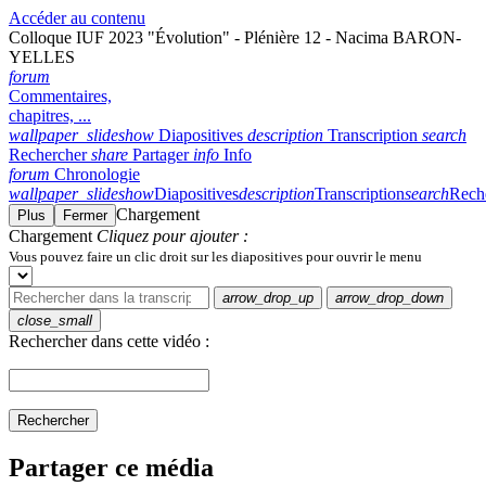
Accéder au contenu
Colloque IUF 2023 "Évolution" - Plénière 12 - Nacima BARON-
YELLES
forum
Commentaires,
chapitres, ...
wallpaper_slideshow
Diapositives
description
Transcription
search
Rechercher
share
Partager
info
Info
forum
Chronologie
wallpaper_slideshow
Diapositives
description
Transcription
search
Rech
Chargement
Plus
Fermer
Chargement
Cliquez pour ajouter :
Vous pouvez faire un clic droit sur les diapositives pour ouvrir le menu
arrow_drop_up
arrow_drop_down
close_small
Rechercher dans cette vidéo :
Rechercher
Partager ce média