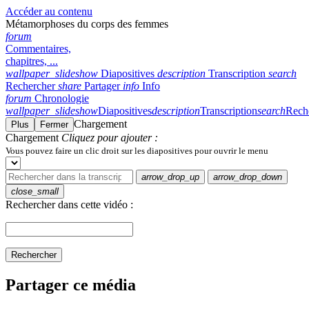
Accéder au contenu
Métamorphoses du corps des femmes
forum
Commentaires,
chapitres, ...
wallpaper_slideshow
Diapositives
description
Transcription
search
Rechercher
share
Partager
info
Info
forum
Chronologie
wallpaper_slideshow
Diapositives
description
Transcription
search
Rech
Chargement
Plus
Fermer
Chargement
Cliquez pour ajouter :
Vous pouvez faire un clic droit sur les diapositives pour ouvrir le menu
arrow_drop_up
arrow_drop_down
close_small
Rechercher dans cette vidéo :
Rechercher
Partager ce média