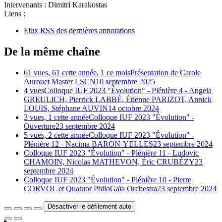
Intervenants :
Dimitri Karakostas
Liens :
Flux RSS des dernières annotations
De la même chaîne
61 vues, 61 cette année, 1 ce mois
Présentation de Carole
Aurouet Master LSCN
10 septembre 2025
4 vues
Colloque IUF 2023 "Évolution" - Plénière 4 - Angela
GREULICH, Pierrick LABBÉ, Étienne PARIZOT, Annick
LOUIS, Stéphane AUVIN
14 octobre 2024
3 vues, 1 cette année
Colloque IUF 2023 "Évolution" -
Ouverture
23 septembre 2024
5 vues, 2 cette année
Colloque IUF 2023 "Évolution" -
Plénière 12 - Nacima BARON-YELLES
23 septembre 2024
Colloque IUF 2023 "Évolution" - Plénière 11 - Ludovic
CHAMOIN, Nicolas MATHEVON, Éric CRUBÉZY
23
septembre 2024
Colloque IUF 2023 "Évolution" - Plénière 10 - Pierre
CORVOL et Quatuor PhiloGaïa Orchestra
23 septembre 2024
Désactiver le défilement auto