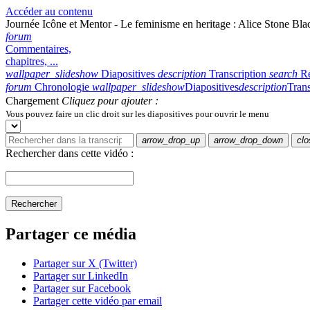
Accéder au contenu
Journée Icône et Mentor - Le feminisme en heritage : Alice Stone Bla
forum
Commentaires,
chapitres, ...
wallpaper_slideshow
Diapositives
description
Transcription
search
R
forum
Chronologie
wallpaper_slideshow
Diapositives
description
Trans
Chargement
Cliquez pour ajouter :
Vous pouvez faire un clic droit sur les diapositives pour ouvrir le menu
arrow_drop_up
arrow_drop_down
clo
Rechercher dans cette vidéo :
Rechercher
Partager ce média
Partager sur X (Twitter)
Partager sur LinkedIn
Partager sur Facebook
Partager cette vidéo par email