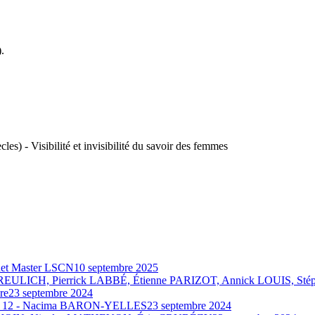
.
s) - Visibilité et invisibilité du savoir des femmes
ouet Master LSCN
10 septembre 2025
ela GREULICH, Pierrick LABBÉ, Étienne PARIZOT, Annick LOUIS, S
re
23 septembre 2024
ière 12 - Nacima BARON-YELLES
23 septembre 2024