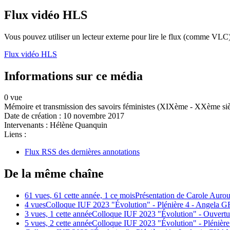
Flux vidéo HLS
Vous pouvez utiliser un lecteur externe pour lire le flux (comme VLC)
Flux vidéo HLS
Informations sur ce média
0 vue
Mémoire et transmission des savoirs féministes (XIXème - XXème siècle
Date de création :
10 novembre 2017
Intervenants :
Hélène Quanquin
Liens :
Flux RSS des dernières annotations
De la même chaîne
61 vues, 61 cette année, 1 ce mois
Présentation de Carole Aur
4 vues
Colloque IUF 2023 "Évolution" - Plénière 4 - Ang
3 vues, 1 cette année
Colloque IUF 2023 "Évolution" - Ouvertu
5 vues, 2 cette année
Colloque IUF 2023 "Évolution" - Plén