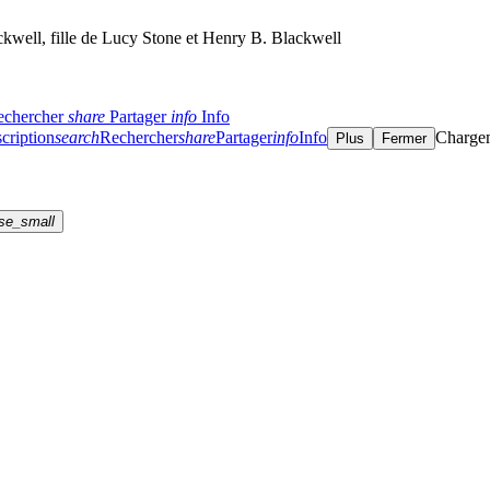
ckwell, fille de Lucy Stone et Henry B. Blackwell
echercher
share
Partager
info
Info
cription
search
Rechercher
share
Partager
info
Info
Charge
Plus
Fermer
se_small