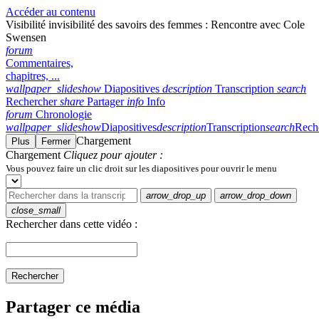
Accéder au contenu
Visibilité invisibilité des savoirs des femmes : Rencontre avec Cole
Swensen
forum
Commentaires,
chapitres, ...
wallpaper_slideshow
Diapositives
description
Transcription
search
Rechercher
share
Partager
info
Info
forum
Chronologie
wallpaper_slideshow
Diapositives
description
Transcription
search
Rech
Chargement
Plus
Fermer
Chargement
Cliquez pour ajouter :
Vous pouvez faire un clic droit sur les diapositives pour ouvrir le menu
arrow_drop_up
arrow_drop_down
close_small
Rechercher dans cette vidéo :
Rechercher
Partager ce média