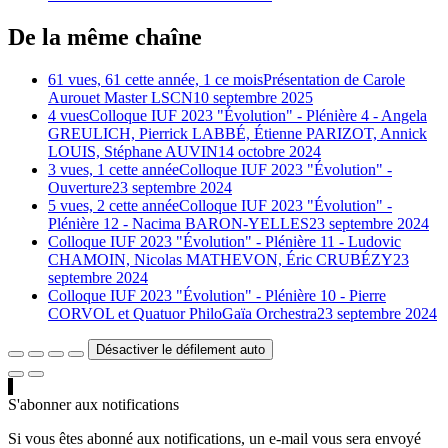
De la même chaîne
61 vues, 61 cette année, 1 ce mois
Présentation de Carole
Aurouet Master LSCN
10 septembre 2025
4 vues
Colloque IUF 2023 "Évolution" - Plénière 4 - Angela
GREULICH, Pierrick LABBÉ, Étienne PARIZOT, Annick
LOUIS, Stéphane AUVIN
14 octobre 2024
3 vues, 1 cette année
Colloque IUF 2023 "Évolution" -
Ouverture
23 septembre 2024
5 vues, 2 cette année
Colloque IUF 2023 "Évolution" -
Plénière 12 - Nacima BARON-YELLES
23 septembre 2024
Colloque IUF 2023 "Évolution" - Plénière 11 - Ludovic
CHAMOIN, Nicolas MATHEVON, Éric CRUBÉZY
23
septembre 2024
Colloque IUF 2023 "Évolution" - Plénière 10 - Pierre
CORVOL et Quatuor PhiloGaïa Orchestra
23 septembre 2024
Désactiver le défilement auto
S'abonner aux notifications
Si vous êtes abonné aux notifications, un e-mail vous sera envoyé