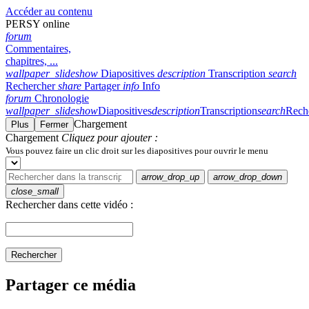
Accéder au contenu
PERSY online
forum
Commentaires,
chapitres, ...
wallpaper_slideshow
Diapositives
description
Transcription
search
Rechercher
share
Partager
info
Info
forum
Chronologie
wallpaper_slideshow
Diapositives
description
Transcription
search
Rech
Chargement
Plus
Fermer
Chargement
Cliquez pour ajouter :
Vous pouvez faire un clic droit sur les diapositives pour ouvrir le menu
arrow_drop_up
arrow_drop_down
close_small
Rechercher dans cette vidéo :
Rechercher
Partager ce média