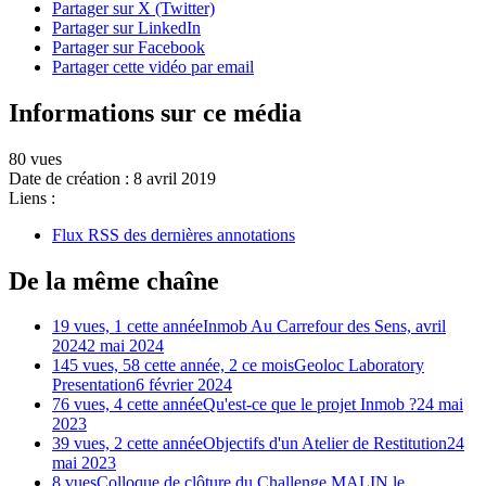
Partager sur X (Twitter)
Partager sur LinkedIn
Partager sur Facebook
Partager cette vidéo par email
Informations sur ce média
80 vues
Date de création :
8 avril 2019
Liens :
Flux RSS des dernières annotations
De la même chaîne
19 vues, 1 cette année
Inmob Au Carrefour des Sens, avril
2024
2 mai 2024
145 vues, 58 cette année, 2 ce mois
Geoloc Laboratory
Presentation
6 février 2024
76 vues, 4 cette année
Qu'est-ce que le projet Inmob ?
24 mai
2023
39 vues, 2 cette année
Objectifs d'un Atelier de Restitution
24
mai 2023
8 vues
Colloque de clôture du Challenge MALIN le