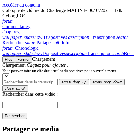
Accéder au contenu
Colloque de clôture du Challenge MALIN le 06/07/2021 - Talk
CyborgLOC
forum
Commentaires,
chapitres, ...
wallpaper_slideshow
Diapositives
description
Transcription
search
Rechercher
share
Partager
info
Info
forum
Chronologie
wallpaper_slideshow
Diapositives
description
Transcription
search
Rech
Chargement
Plus
Fermer
Chargement
Cliquez pour ajouter :
Vous pouvez faire un clic droit sur les diapositives pour ouvrir le menu
arrow_drop_up
arrow_drop_down
close_small
Rechercher dans cette vidéo :
Rechercher
Partager ce média