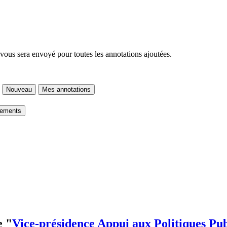
 vous sera envoyé pour toutes les annotations ajoutées.
Nouveau
Mes annotations
gements
e "
Vice-présidence Appui aux Politiques Pu