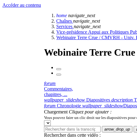
Accéder au contenu
home
navigate_next
Chaînes
navigate_next
Services
navigate_next
Vice-présidence Appui aux Politiques Pu
Webinaire Terre Crue / CMVRH - Univ. E
Webinaire Terre Crue
forum
Commentaires,
chapitres, ...
wallpaper_slideshow
Diapositives
description
T
forum
Chronologie
wallpaper_slideshow
Diapos
Chargement
Cliquez pour ajouter :
Vous pouvez faire un clic droit sur les diapositives pour
arrow_drop_up
Rechercher dans cette vidéo :