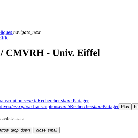
bliques
navigate_next
iffel
 / CMVRH - Univ. Eiffel
ranscription
search
Rechercher
share
Partager
itives
description
Transcription
search
Rechercher
share
Partager
Plus
F
 ouvrir le menu
arrow_drop_down
close_small