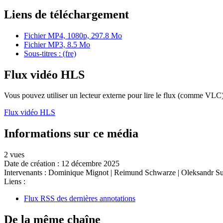
Liens de téléchargement
Fichier MP4, 1080p, 297.8 Mo
Fichier MP3, 8.5 Mo
Sous-titres : (fre)
Flux vidéo HLS
Vous pouvez utiliser un lecteur externe pour lire le flux (comme VLC)
Flux vidéo HLS
Informations sur ce média
2 vues
Date de création :
12 décembre 2025
Intervenants :
Dominique Mignot
|
Reimund Schwarze
|
Oleksandr S
Liens :
Flux RSS des dernières annotations
De la même chaîne