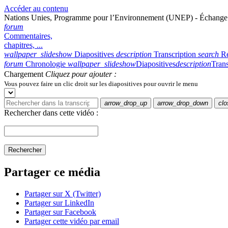
Accéder au contenu
Nations Unies, Programme pour l’Environnement (UNEP) - Échange av
forum
Commentaires,
chapitres, ...
wallpaper_slideshow
Diapositives
description
Transcription
search
R
forum
Chronologie
wallpaper_slideshow
Diapositives
description
Trans
Chargement
Cliquez pour ajouter :
Vous pouvez faire un clic droit sur les diapositives pour ouvrir le menu
arrow_drop_up
arrow_drop_down
clo
Rechercher dans cette vidéo :
Rechercher
Partager ce média
Partager sur X (Twitter)
Partager sur LinkedIn
Partager sur Facebook
Partager cette vidéo par email