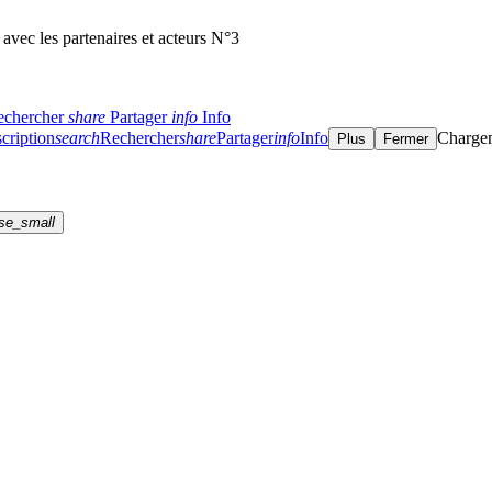
ec les partenaires et acteurs N°3
echercher
share
Partager
info
Info
cription
search
Rechercher
share
Partager
info
Info
Charge
Plus
Fermer
se_small