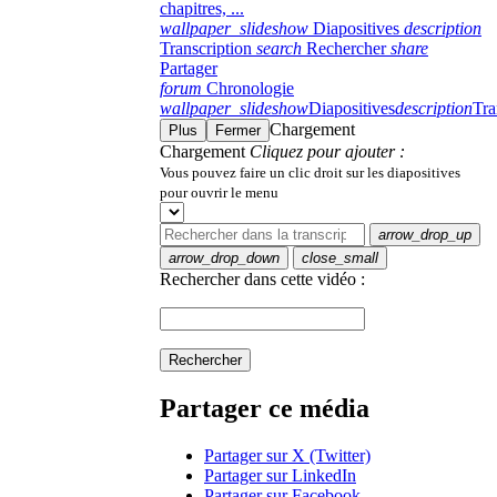
chapitres, ...
wallpaper_slideshow
Diapositives
description
Transcription
search
Rechercher
share
Partager
forum
Chronologie
wallpaper_slideshow
Diapositives
description
Tra
Chargement
Plus
Fermer
Chargement
Cliquez pour ajouter :
Vous pouvez faire un clic droit sur les diapositives
pour ouvrir le menu
arrow_drop_up
arrow_drop_down
close_small
Rechercher dans cette vidéo :
Rechercher
Partager ce média
Partager sur X (Twitter)
Partager sur LinkedIn
Partager sur Facebook