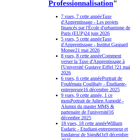
Professionnalisation
"
7 vues, 7 cette année
Taxe
d'Apprentissage - Les projets
financés par l'École d'urbanisme de
Paris (EUP)
24 juin 2026
5 vues, 5 cette année
Taxe
d'Apprentissage - Institut Gaspard
Monge
21 mai 2026
8 vues, 8 cette année
Comment
verser la Taxe d'Apprentissage à
l'Université Gustave Eiffel ?
21 mai
2026
6 vues, 6 cette année
Portrait de
Foulémata Coulibaly - Étudiante-
entrepreure
16 décembre 2025
9 vues, 9 cette année, 1 ce
mois
Portrait de Julien Asmodé -
Alumni du master MMS &
partenaire de l'université
16
décembre 2025
18 vues, 18 cette année
William
Eudaric - Etudiant-entrepreneur et
fondateur de Sign&Oz
9 décembre