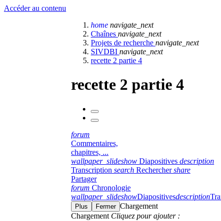
Accéder au contenu
home
navigate_next
Chaînes
navigate_next
Projets de recherche
navigate_next
SIVDBI
navigate_next
recette 2 partie 4
recette 2 partie 4
forum
Commentaires,
chapitres, ...
wallpaper_slideshow
Diapositives
description
Transcription
search
Rechercher
share
Partager
forum
Chronologie
wallpaper_slideshow
Diapositives
description
Tra
Chargement
Plus
Fermer
Chargement
Cliquez pour ajouter :