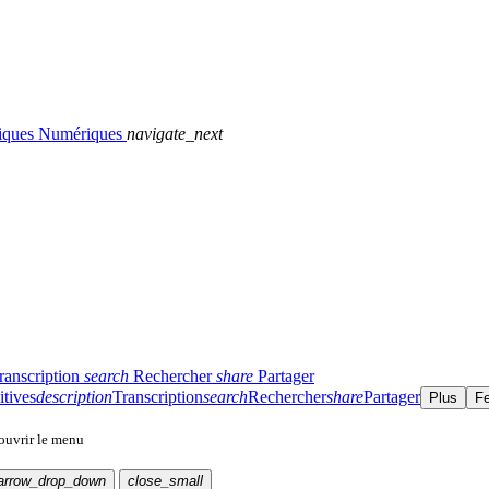
giques Numériques
navigate_next
ranscription
search
Rechercher
share
Partager
itives
description
Transcription
search
Rechercher
share
Partager
Plus
F
 ouvrir le menu
arrow_drop_down
close_small