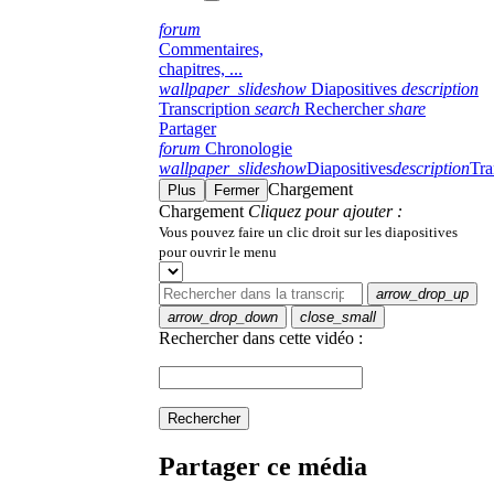
forum
Commentaires,
chapitres, ...
wallpaper_slideshow
Diapositives
description
Transcription
search
Rechercher
share
Partager
forum
Chronologie
wallpaper_slideshow
Diapositives
description
Tra
Chargement
Plus
Fermer
Chargement
Cliquez pour ajouter :
Vous pouvez faire un clic droit sur les diapositives
pour ouvrir le menu
arrow_drop_up
arrow_drop_down
close_small
Rechercher dans cette vidéo :
Rechercher
Partager ce média