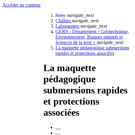
Accéder au contenu
home
navigate_next
Chaînes
navigate_next
Laboratoires
navigate_next
GERS - Département « Géotechnique,
Environnement, Risques naturels et
Sciences de la terre »
navigate_next
La maquette pédagogique submersions
rapides et protections associées
La maquette
pédagogique
submersions rapides
et protections
associées