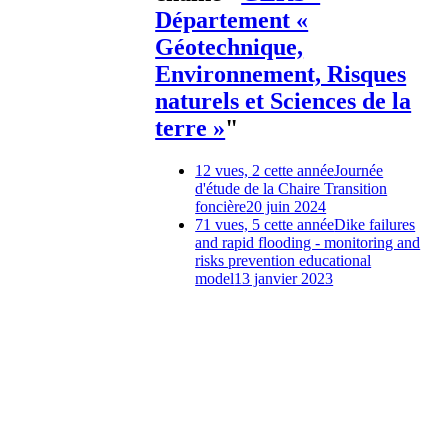
Département «
Géotechnique,
Environnement, Risques
naturels et Sciences de la
terre »
"
12 vues, 2 cette année
Journée
d'étude de la Chaire Transition
foncière
20 juin 2024
71 vues, 5 cette année
Dike failures
and rapid flooding - monitoring and
risks prevention educational
model
13 janvier 2023