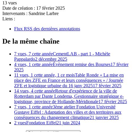
13 vues
Date de création :
17 février 2025
Intervenants :
Sandrine Larbre
Liens :
Flux RSS des dernières annotations
De la même chaîne
7 vues, 7 cette année
CementLAB - part 1 - Michèle
Pappalardo
2 décembre 2025
4 vues, 1 cette année
Évènement remise des Bourses
17 février
2025
11 vues, 1 cette année, 1 ce mois
Table Ronde « La mise en
place des ZFE en France et leurs conséquences » / Journée
ZFE et logistique urbaine du 16 janv 2025
17 février 2025
14 vues, 4 cette année
Retour d'expérience de la ville de
Rotterdam par Dante Londema, Gestionnaire stratégique e-
logistique, province de Hollande-Méridionale
17 février 2025
7 vues, 1 cette année
3ème atelier Fondation Université
Gustave Eiffel : Adaptation des villes et des territoires aux
conséquences du changement climatique
21 janvier 2025
2 vues
Fondation Eiffel
21 juin 2024