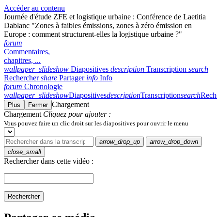
Accéder au contenu
Journée d'étude ZFE et logistique urbaine : Conférence de Laetitia
Dablanc "Zones à faibles émissions, zones à zéro émission en
Europe : comment structurent-elles la logistique urbaine ?"
forum
Commentaires,
chapitres, ...
wallpaper_slideshow
Diapositives
description
Transcription
search
Rechercher
share
Partager
info
Info
forum
Chronologie
wallpaper_slideshow
Diapositives
description
Transcription
search
Rech
Chargement
Plus
Fermer
Chargement
Cliquez pour ajouter :
Vous pouvez faire un clic droit sur les diapositives pour ouvrir le menu
arrow_drop_up
arrow_drop_down
close_small
Rechercher dans cette vidéo :
Rechercher