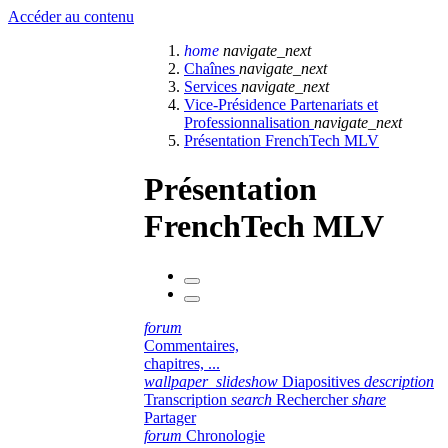
Accéder au contenu
home
navigate_next
Chaînes
navigate_next
Services
navigate_next
Vice-Présidence Partenariats et
Professionnalisation
navigate_next
Présentation FrenchTech MLV
Présentation
FrenchTech MLV
forum
Commentaires,
chapitres, ...
wallpaper_slideshow
Diapositives
description
Transcription
search
Rechercher
share
Partager
forum
Chronologie