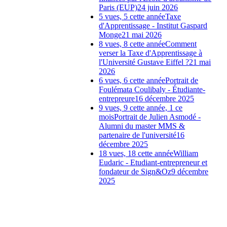
Paris (EUP)
24 juin 2026
5 vues, 5 cette année
Taxe
d'Apprentissage - Institut Gaspard
Monge
21 mai 2026
8 vues, 8 cette année
Comment
verser la Taxe d'Apprentissage à
l'Université Gustave Eiffel ?
21 mai
2026
6 vues, 6 cette année
Portrait de
Foulémata Coulibaly - Étudiante-
entrepreure
16 décembre 2025
9 vues, 9 cette année, 1 ce
mois
Portrait de Julien Asmodé -
Alumni du master MMS &
partenaire de l'université
16
décembre 2025
18 vues, 18 cette année
William
Eudaric - Etudiant-entrepreneur et
fondateur de Sign&Oz
9 décembre
2025