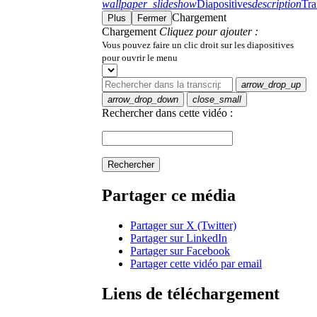
wallpaper_slideshow
Diapositives
description
Tra
Chargement
Plus
Fermer
Chargement
Cliquez pour ajouter :
Vous pouvez faire un clic droit sur les diapositives
pour ouvrir le menu
arrow_drop_up
arrow_drop_down
close_small
Rechercher dans cette vidéo :
Rechercher
Partager ce média
Partager sur X (Twitter)
Partager sur LinkedIn
Partager sur Facebook
Partager cette vidéo par email
Liens de téléchargement