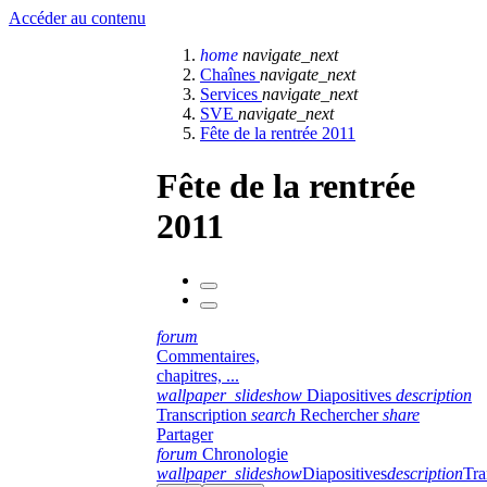
Accéder au contenu
home
navigate_next
Chaînes
navigate_next
Services
navigate_next
SVE
navigate_next
Fête de la rentrée 2011
Fête de la rentrée
2011
forum
Commentaires,
chapitres, ...
wallpaper_slideshow
Diapositives
description
Transcription
search
Rechercher
share
Partager
forum
Chronologie
wallpaper_slideshow
Diapositives
description
Tra