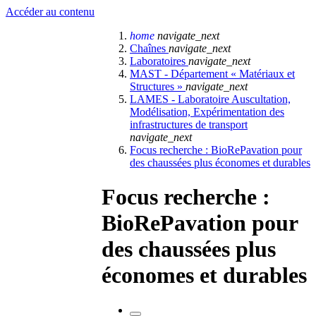
Accéder au contenu
home
navigate_next
Chaînes
navigate_next
Laboratoires
navigate_next
MAST - Département « Matériaux et
Structures »
navigate_next
LAMES - Laboratoire Auscultation,
Modélisation, Expérimentation des
infrastructures de transport
navigate_next
Focus recherche : BioRePavation pour
des chaussées plus économes et durables
Focus recherche :
BioRePavation pour
des chaussées plus
économes et durables