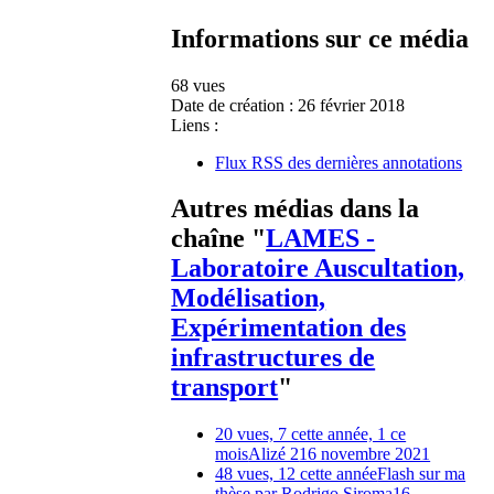
Informations sur ce média
68 vues
Date de création :
26 février 2018
Liens :
Flux RSS des dernières annotations
Autres médias dans la
chaîne "
LAMES -
Laboratoire Auscultation,
Modélisation,
Expérimentation des
infrastructures de
transport
"
20 vues, 7 cette année, 1 ce
mois
Alizé 2
16 novembre 2021
48 vues, 12 cette année
Flash sur ma
thèse par Rodrigo Siroma
16