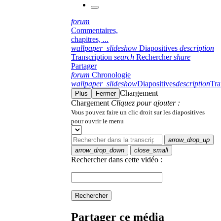
forum
Commentaires,
chapitres, ...
wallpaper_slideshow
Diapositives
description
Transcription
search
Rechercher
share
Partager
forum
Chronologie
wallpaper_slideshow
Diapositives
description
Tra
Chargement
Plus
Fermer
Chargement
Cliquez pour ajouter :
Vous pouvez faire un clic droit sur les diapositives
pour ouvrir le menu
arrow_drop_up
arrow_drop_down
close_small
Rechercher dans cette vidéo :
Rechercher
Partager ce média