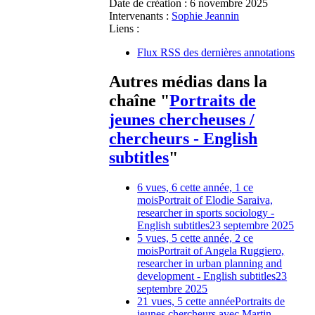
Date de création :
6 novembre 2025
Intervenants :
Sophie Jeannin
Liens :
Flux RSS des dernières annotations
Autres médias dans la
chaîne "
Portraits de
jeunes chercheuses /
chercheurs - English
subtitles
"
6 vues, 6 cette année, 1 ce
mois
Portrait of Elodie Saraiva,
researcher in sports sociology -
English subtitles
23 septembre 2025
5 vues, 5 cette année, 2 ce
mois
Portrait of Angela Ruggiero,
researcher in urban planning and
development - English subtitles
23
septembre 2025
21 vues, 5 cette année
Portraits de
jeunes chercheurs avec Martin