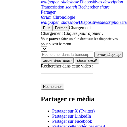
wallpaper_slideshow
Diapositives
description
Transcription
search
Rechercher
share
Partager
forum
Chronologie
wallpaper_slideshow
Diapositives
description
Tra
Chargement
Plus
Fermer
Chargement
Cliquez pour ajouter :
Vous pouvez faire un clic droit sur les diapositives
pour ouvrir le menu
arrow_drop_up
arrow_drop_down
close_small
Rechercher dans cette vidéo :
Rechercher
Partager ce média
Partager sur X (Twitter)
Partager sur LinkedIn
Partager sur Facebook
Partager cette vidéo par email