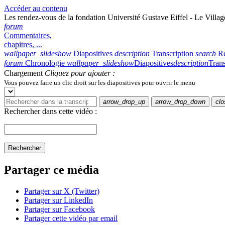
Accéder au contenu
Les rendez-vous de la fondation Université Gustave Eiffel - Le Village
forum
Commentaires,
chapitres, ...
wallpaper_slideshow
Diapositives
description
Transcription
search
R
forum
Chronologie
wallpaper_slideshow
Diapositives
description
Trans
Chargement
Cliquez pour ajouter :
Vous pouvez faire un clic droit sur les diapositives pour ouvrir le menu
arrow_drop_up
arrow_drop_down
clo
Rechercher dans cette vidéo :
Rechercher
Partager ce média
Partager sur X (Twitter)
Partager sur LinkedIn
Partager sur Facebook
Partager cette vidéo par email