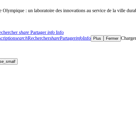
 Olympique : un laboratoire des innovations au service de la ville dura
echercher
share
Partager
info
Info
cription
search
Rechercher
share
Partager
info
Info
Charge
Plus
Fermer
se_small