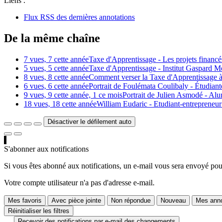
Liens :
Flux RSS des dernières annotations
De la même chaîne
7 vues, 7 cette année
Taxe d'Apprentissage - Les projets financé
5 vues, 5 cette année
Taxe d'Apprentissage - Institut Gaspard 
8 vues, 8 cette année
Comment verser la Taxe d'Apprentissage à 
6 vues, 6 cette année
Portrait de Foulémata Coulibaly - Étudiant
9 vues, 9 cette année, 1 ce mois
Portrait de Julien Asmodé - Al
18 vues, 18 cette année
William Eudaric - Etudiant-entrepreneu
Désactiver le défilement auto
S'abonner aux notifications
Si vous êtes abonné aux notifications, un e-mail vous sera envoyé pour
Votre compte utilisateur n'a pas d'adresse e-mail.
Mes favoris
Avec pièce jointe
Non répondue
Nouveau
Mes anno
Réinitialiser les filtres
Recevoir des notifications par e-mail des changements