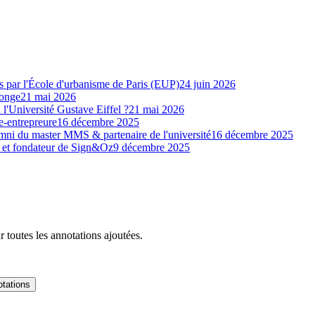
s par l'École d'urbanisme de Paris (EUP)
24 juin 2026
Monge
21 mai 2026
l'Université Gustave Eiffel ?
21 mai 2026
e-entrepreure
16 décembre 2025
umni du master MMS & partenaire de l'université
16 décembre 2025
r et fondateur de Sign&Oz
9 décembre 2025
 toutes les annotations ajoutées.
tations