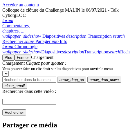
Accéder au contenu
Colloque de clôture du Challenge MALIN le 06/07/2021 - Talk
CyborgLOC
forum
Commentaires,
chapitres, ...
wallpaper_slideshow
Diapositives
description
Transcription
search
Rechercher
share
Partager
info
Info
forum
Chronologie
wallpaper_slideshow
Diapositives
description
Transcription
search
Rech
Chargement
Plus
Fermer
Chargement
Cliquez pour ajouter :
Vous pouvez faire un clic droit sur les diapositives pour ouvrir le menu
arrow_drop_up
arrow_drop_down
close_small
Rechercher dans cette vidéo :
Rechercher
Partager ce média