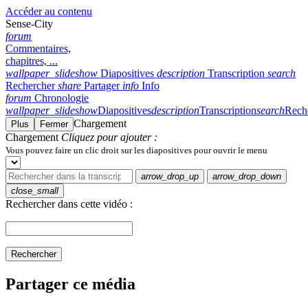
Accéder au contenu
Sense-City
forum
Commentaires,
chapitres, ...
wallpaper_slideshow
Diapositives
description
Transcription
search
Rechercher
share
Partager
info
Info
forum
Chronologie
wallpaper_slideshow
Diapositives
description
Transcription
search
Rech
Chargement
Plus
Fermer
Chargement
Cliquez pour ajouter :
Vous pouvez faire un clic droit sur les diapositives pour ouvrir le menu
arrow_drop_up
arrow_drop_down
close_small
Rechercher dans cette vidéo :
Rechercher
Partager ce média